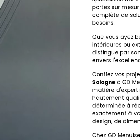
portes sur mesur
complète de solu
besoins.
Que vous ayez be
intérieures ou ex
distingue par so
envers l'excellen
Confiez vos proj
Sologne
à GD Men
matière d'experti
hautement qualif
déterminée à réa
exactement à vos
design, de dimen
Chez GD Menuise