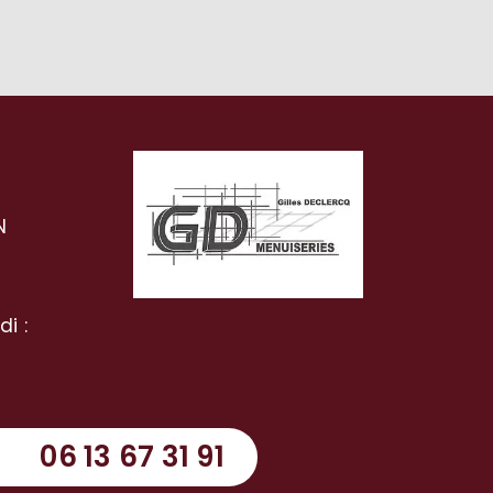
N
-
i :
06 13 67 31 91