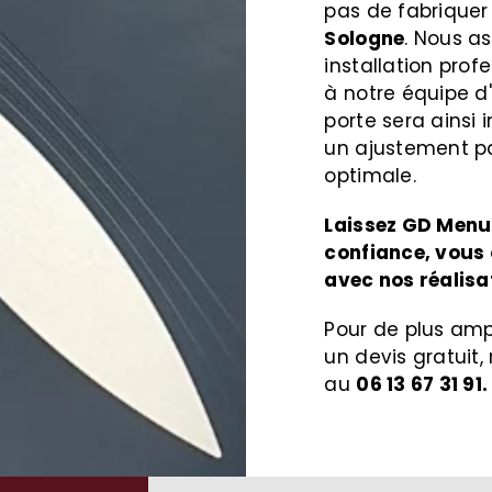
pas de fabrique
Sologne
. Nous a
installation prof
à notre équipe d'
porte sera ainsi 
un ajustement p
optimale.
Laissez GD Menui
confiance, vous o
avec nos réalisa
Pour de plus amp
un devis gratuit,
au
06 13 67 31 91.